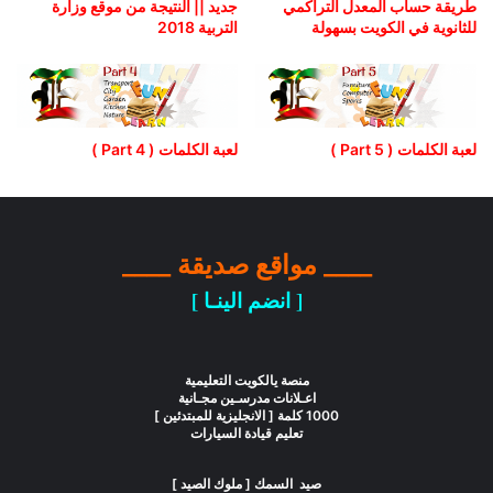
طريقة حساب المعدل التراكمي
جديد || النتيجة من موقع وزارة
للثانوية في الكويت بسهولة
التربية 2018
لعبة الكلمات ( Part 5 )
لعبة الكلمات ( Part 4 )
____ مواقع صديقة ____
[ انضم الينـا ]
منصة يالكويت التعليمية
اعـلانات مدرسـين مجـانية
1000 كلمة [ الانجليزية للمبتدئين ]
تعليم قيادة السيارات
صيد السمك [ ملوك الصيد ]