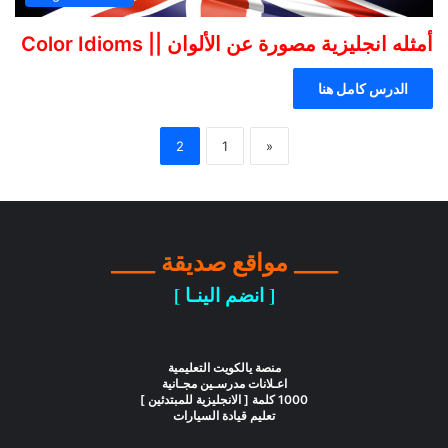
أمثله انجليزية مصورة عن الألوان || Color Idioms
الدرس كامل هنا
2
1
«
____ مواقع صديقة ____
[ انضم الينـا ]
منصة يالكويت التعليمية
اعـلانات مدرسـين مجـانية
1000 كلمة [ الانجليزية للمبتدئين ]
تعليم قيادة السيارات