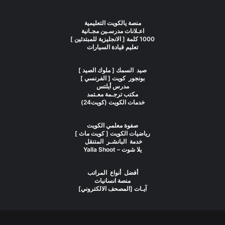
منصة يالكويت التعليمية
اعـلانات مدرسـين مجـانية
1000 كلمة [ الانجليزية للمبتدئين ]
تعليم قيادة السيارات
صيد السمك [ ملوك الصيد ]
بونجور كويت [ الفرنسي ]
مدرس أيلتس
مكتب ترجـمة معـتمد
خدمات الكويت (كويت24)
صفوة معلمي الكويت
رياضيات الكويت [ كويت ماث ]
خدمة البانشـر المتنقل
يلا شوت – Yalla Shoot
أفضل أنواع المراتب
منصة انسانيات
آيـات [المصحف الالكتروني]