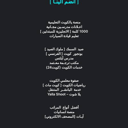
[ انضم الينـا ]
منصة يالكويت التعليمية
اعـلانات مدرسـين مجـانية
1000 كلمة [ الانجليزية للمبتدئين ]
تعليم قيادة السيارات
صيد السمك [ ملوك الصيد ]
بونجور كويت [ الفرنسي ]
مدرس أيلتس
مكتب ترجـمة معـتمد
خدمات الكويت (كويت24)
صفوة معلمي الكويت
رياضيات الكويت [ كويت ماث ]
خدمة البانشـر المتنقل
يلا شوت – Yalla Shoot
أفضل أنواع المراتب
منصة انسانيات
آيـات [المصحف الالكتروني]