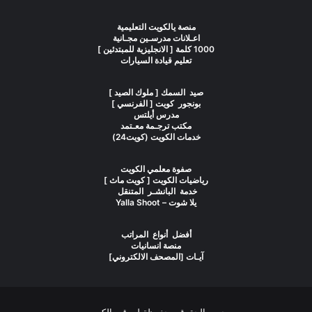
منصة يالكويت التعليمية
اعـلانات مدرسـين مجـانية
1000 كلمة [ الانجليزية للمبتدئين ]
تعليم قيادة السيارات
صيد السمك [ ملوك الصيد ]
بونجور كويت [ الفرنسي ]
مدرس أيلتس
مكتب ترجـمة معـتمد
خدمات الكويت (كويت24)
صفوة معلمي الكويت
رياضيات الكويت [ كويت ماث ]
خدمة البانشـر المتنقل
يلا شوت – Yalla Shoot
أفضل أنواع المراتب
منصة انسانيات
آيـات [المصحف الالكتروني]