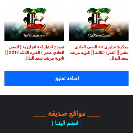
مذكرةانجليزي >> الصف الحادي
نموذج اختبار لغة انجليزية ( للصف
عشر || الفترة الثالثة || ثانوية مرشد
الحادي عشر ) الفترة الثالثة 2017 ||
سعد البذال
ثانوية مرشد سعد البذال
اضافة تعليق
____ مواقع صديقة ____
[ انضم الينـا ]