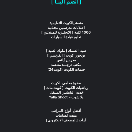
[ انضم الينـا ]
منصة يالكويت التعليمية
اعـلانات مدرسـين مجـانية
1000 كلمة [ الانجليزية للمبتدئين ]
تعليم قيادة السيارات
صيد السمك [ ملوك الصيد ]
بونجور كويت [ الفرنسي ]
مدرس أيلتس
مكتب ترجـمة معـتمد
خدمات الكويت (كويت24)
صفوة معلمي الكويت
رياضيات الكويت [ كويت ماث ]
خدمة البانشـر المتنقل
يلا شوت – Yalla Shoot
أفضل أنواع المراتب
منصة انسانيات
آيـات [المصحف الالكتروني]