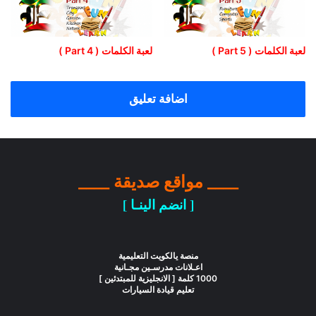
لعبة الكلمات ( Part 5 )
لعبة الكلمات ( Part 4 )
اضافة تعليق
____ مواقع صديقة ____
[ انضم الينـا ]
منصة يالكويت التعليمية
اعـلانات مدرسـين مجـانية
1000 كلمة [ الانجليزية للمبتدئين ]
تعليم قيادة السيارات