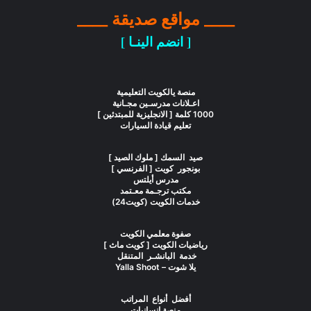
____ مواقع صديقة ____
[ انضم الينـا ]
منصة يالكويت التعليمية
اعـلانات مدرسـين مجـانية
1000 كلمة [ الانجليزية للمبتدئين ]
تعليم قيادة السيارات
صيد السمك [ ملوك الصيد ]
بونجور كويت [ الفرنسي ]
مدرس أيلتس
مكتب ترجـمة معـتمد
خدمات الكويت (كويت24)
صفوة معلمي الكويت
رياضيات الكويت [ كويت ماث ]
خدمة البانشـر المتنقل
يلا شوت – Yalla Shoot
أفضل أنواع المراتب
منصة انسانيات