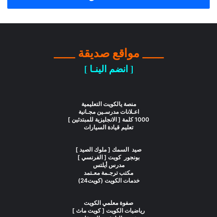
____ مواقع صديقة ____
[ انضم الينـا ]
منصة يالكويت التعليمية
اعـلانات مدرسـين مجـانية
1000 كلمة [ الانجليزية للمبتدئين ]
تعليم قيادة السيارات
صيد السمك [ ملوك الصيد ]
بونجور كويت [ الفرنسي ]
مدرس أيلتس
مكتب ترجـمة معـتمد
خدمات الكويت (كويت24)
صفوة معلمي الكويت
رياضيات الكويت [ كويت ماث ]