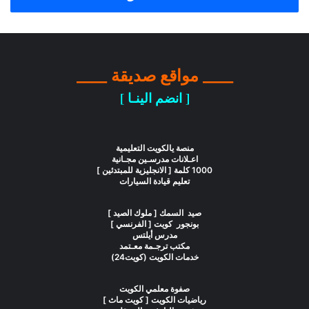
____ مواقع صديقة ____
[ انضم الينـا ]
منصة يالكويت التعليمية
اعـلانات مدرسـين مجـانية
1000 كلمة [ الانجليزية للمبتدئين ]
تعليم قيادة السيارات
صيد السمك [ ملوك الصيد ]
بونجور كويت [ الفرنسي ]
مدرس أيلتس
مكتب ترجـمة معـتمد
خدمات الكويت (كويت24)
صفوة معلمي الكويت
رياضيات الكويت [ كويت ماث ]