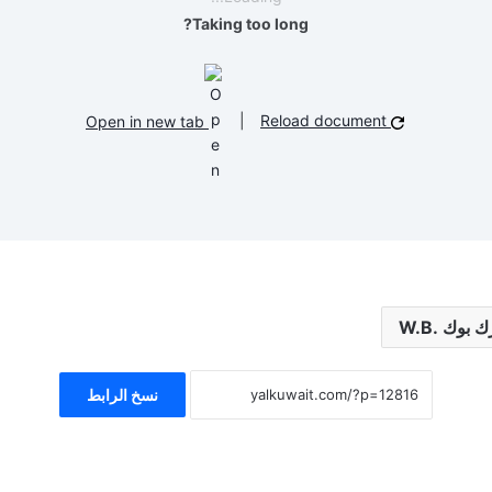
Taking too long?
Open in new tab
|
Reload document
نسخ الرابط