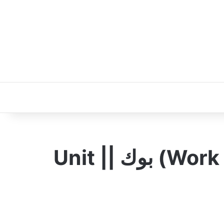
الصف الثامن || حل كتاب التدريبات ورك (Work Book) بوك || Unit