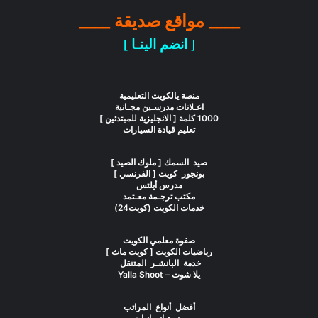
____ مواقع صديقة ____
[ انضم الينـا ]
منصة يالكويت التعليمية
اعـلانات مدرسـين مجـانية
1000 كلمة [ الانجليزية للمبتدئين ]
تعليم قيادة السيارات
صيد السمك [ ملوك الصيد ]
بونجور كويت [ الفرنسي ]
مدرس أيلتس
مكتب ترجـمة معـتمد
خدمات الكويت (كويت24)
صفوة معلمي الكويت
رياضيات الكويت [ كويت ماث ]
خدمة البانشـر المتنقل
يلا شوت – Yalla Shoot
أفضل أنواع المراتب