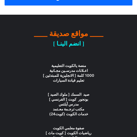
____ مواقع صديقة ____
[ انضم الينـا ]
منصة يالكويت التعليمية
اعـلانات مدرسـين مجـانية
1000 كلمة [ الانجليزية للمبتدئين ]
تعليم قيادة السيارات
صيد السمك [ ملوك الصيد ]
بونجور كويت [ الفرنسي ]
مدرس أيلتس
مكتب ترجـمة معـتمد
خدمات الكويت (كويت24)
صفوة معلمي الكويت
رياضيات الكويت [ كويت ماث ]