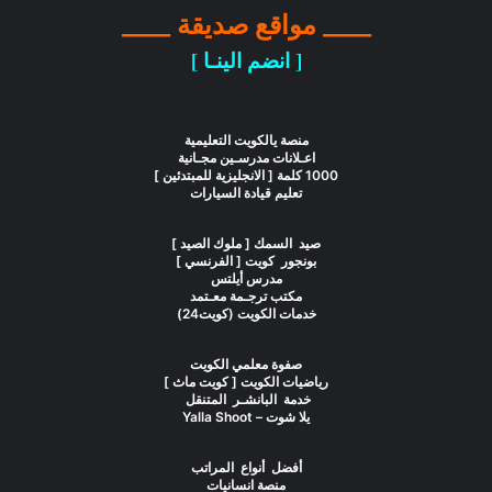
____ مواقع صديقة ____
[ انضم الينـا ]
منصة يالكويت التعليمية
اعـلانات مدرسـين مجـانية
1000 كلمة [ الانجليزية للمبتدئين ]
تعليم قيادة السيارات
صيد السمك [ ملوك الصيد ]
بونجور كويت [ الفرنسي ]
مدرس أيلتس
مكتب ترجـمة معـتمد
خدمات الكويت (كويت24)
صفوة معلمي الكويت
رياضيات الكويت [ كويت ماث ]
خدمة البانشـر المتنقل
يلا شوت – Yalla Shoot
أفضل أنواع المراتب
منصة انسانيات