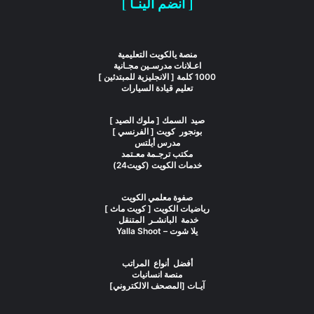
[ انضم الينـا ]
منصة يالكويت التعليمية
اعـلانات مدرسـين مجـانية
1000 كلمة [ الانجليزية للمبتدئين ]
تعليم قيادة السيارات
صيد السمك [ ملوك الصيد ]
بونجور كويت [ الفرنسي ]
مدرس أيلتس
مكتب ترجـمة معـتمد
خدمات الكويت (كويت24)
صفوة معلمي الكويت
رياضيات الكويت [ كويت ماث ]
خدمة البانشـر المتنقل
يلا شوت – Yalla Shoot
أفضل أنواع المراتب
منصة انسانيات
آيـات [المصحف الالكتروني]