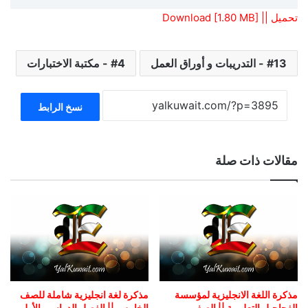
تحميل || Download [1.80 MB]
13 - التدريبات و أوراق العمل
4 - مكتبة الاختبارات
نسخ الرابط
مقالات ذات صلة
مذكرة اللغة الانجليزية لمؤسسة
مذكرة لغة انجليزية شاملة للصف
الفحاحيل التعليمية || الصف
الخامس || الفصل الدراسي الأول