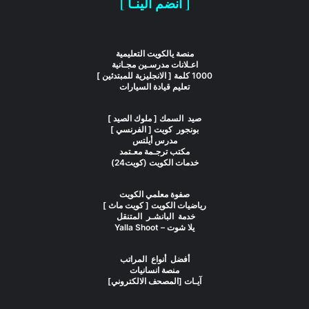
[ انضم الينـا ]
منصة يالكويت التعليمية
اعـلانات مدرسـين مجـانية
1000 كلمة [ الانجليزية للمبتدئين ]
تعليم قيادة السيارات
صيد السمك [ ملوك الصيد ]
بونجور كويت [ الفرنسي ]
مدرس أيلتس
مكتب ترجـمة معـتمد
خدمات الكويت (كويت24)
صفوة معلمي الكويت
رياضيات الكويت [ كويت ماث ]
خدمة البانشـر المتنقل
يلا شوت – Yalla Shoot
أفضل أنواع المراتب
منصة انسانيات
آيـات [المصحف الالكتروني]