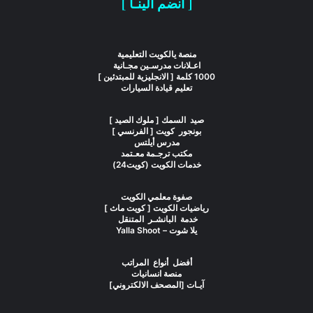
[ انضم الينـا ]
منصة يالكويت التعليمية
اعـلانات مدرسـين مجـانية
1000 كلمة [ الانجليزية للمبتدئين ]
تعليم قيادة السيارات
صيد السمك [ ملوك الصيد ]
بونجور كويت [ الفرنسي ]
مدرس أيلتس
مكتب ترجـمة معـتمد
خدمات الكويت (كويت24)
صفوة معلمي الكويت
رياضيات الكويت [ كويت ماث ]
خدمة البانشـر المتنقل
يلا شوت – Yalla Shoot
أفضل أنواع المراتب
منصة انسانيات
آيـات [المصحف الالكتروني]