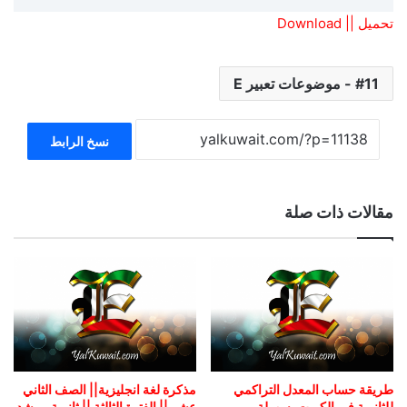
تحميل || Download
11 - موضوعات تعبير E
نسخ الرابط
مقالات ذات صلة
طريقة حساب المعدل التراكمي
مذكرة لغة انجليزية|| الصف الثاني
للثانوية في الكويت بسهولة
عشر || الفترة الثالثة || ثانوية مرشد