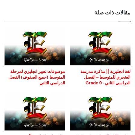
مقالات ذات صلة
لغة انجليزية || مذكرة مدرسة
موضوعات تعبير انجليزي لمرحلة
العنجري للمتوسط – الفصل
المتوسط (جميع الصفوف) الفصل
الدراسي الثاني- Grade 9
الدراسي الثاني