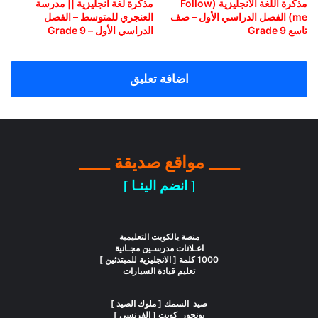
مذكرة اللغة الانجليزية (Follow
مذكرة لغة انجليزية || مدرسة
me) الفصل الدراسي الأول – صف
العنجري للمتوسط – الفصل
تاسع Grade 9
الدراسي الأول – Grade 9
اضافة تعليق
____ مواقع صديقة ____
[ انضم الينـا ]
منصة يالكويت التعليمية
اعـلانات مدرسـين مجـانية
1000 كلمة [ الانجليزية للمبتدئين ]
تعليم قيادة السيارات
صيد السمك [ ملوك الصيد ]
بونجور كويت [ الفرنسي ]