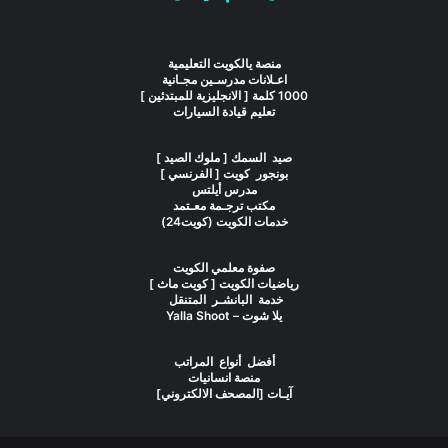
منصة يالكويت التعليمية
اعـلانات مدرسـين مجـانية
1000 كلمة [ الانجليزية للمبتدئين ]
تعليم قيادة السيارات
صيد السمك [ ملوك الصيد ]
بونجور كويت [ الفرنسي ]
مدرس أيلتس
مكتب ترجـمة معـتمد
خدمات الكويت (كويت24)
صفوة معلمي الكويت
رياضيات الكويت [ كويت ماث ]
خدمة البانشـر المتنقل
يلا شوت – Yalla Shoot
أفضل أنواع المراتب
منصة انسانيات
آيـات [المصحف الالكتروني]