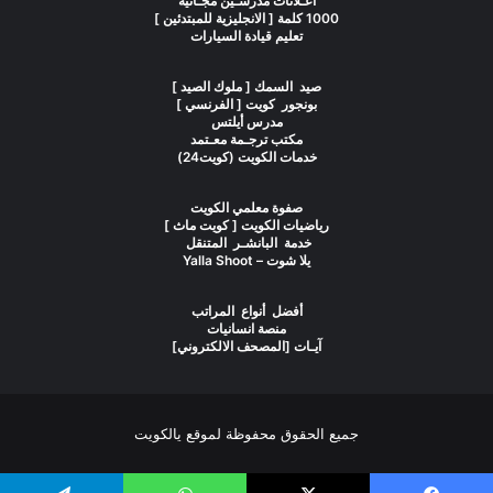
اعـلانات مدرسـين مجـانية
1000 كلمة [ الانجليزية للمبتدئين ]
تعليم قيادة السيارات
صيد السمك [ ملوك الصيد ]
بونجور كويت [ الفرنسي ]
مدرس أيلتس
مكتب ترجـمة معـتمد
خدمات الكويت (كويت24)
صفوة معلمي الكويت
رياضيات الكويت [ كويت ماث ]
خدمة البانشـر المتنقل
يلا شوت – Yalla Shoot
أفضل أنواع المراتب
منصة انسانيات
آيـات [المصحف الالكتروني]
جميع الحقوق محفوظة لموقع يالكويت