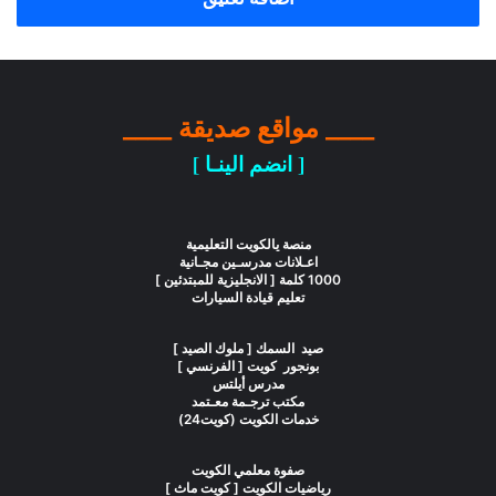
____ مواقع صديقة ____
[ انضم الينـا ]
منصة يالكويت التعليمية
اعـلانات مدرسـين مجـانية
1000 كلمة [ الانجليزية للمبتدئين ]
تعليم قيادة السيارات
صيد السمك [ ملوك الصيد ]
بونجور كويت [ الفرنسي ]
مدرس أيلتس
مكتب ترجـمة معـتمد
خدمات الكويت (كويت24)
صفوة معلمي الكويت
رياضيات الكويت [ كويت ماث ]