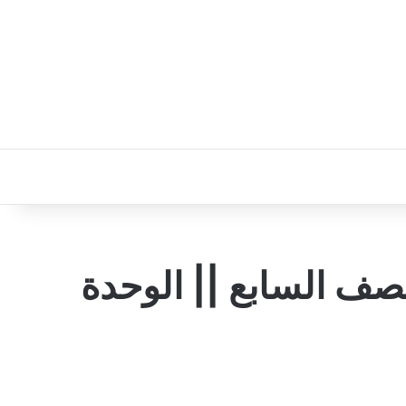
 الطالب (Student’s Book) || الصف السابع || الوحدة