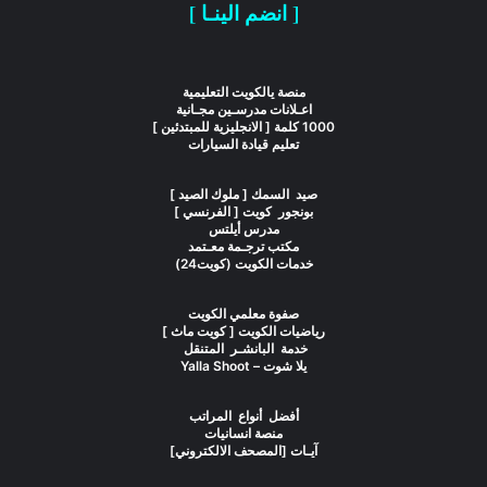
[ انضم الينـا ]
منصة يالكويت التعليمية
اعـلانات مدرسـين مجـانية
1000 كلمة [ الانجليزية للمبتدئين ]
تعليم قيادة السيارات
صيد السمك [ ملوك الصيد ]
بونجور كويت [ الفرنسي ]
مدرس أيلتس
مكتب ترجـمة معـتمد
خدمات الكويت (كويت24)
صفوة معلمي الكويت
رياضيات الكويت [ كويت ماث ]
خدمة البانشـر المتنقل
يلا شوت – Yalla Shoot
أفضل أنواع المراتب
منصة انسانيات
آيـات [المصحف الالكتروني]