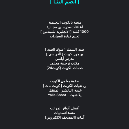
[ انضم الينـا ]
منصة يالكويت التعليمية
اعـلانات مدرسـين مجـانية
1000 كلمة [ الانجليزية للمبتدئين ]
تعليم قيادة السيارات
صيد السمك [ ملوك الصيد ]
بونجور كويت [ الفرنسي ]
مدرس أيلتس
مكتب ترجـمة معـتمد
خدمات الكويت (كويت24)
صفوة معلمي الكويت
رياضيات الكويت [ كويت ماث ]
خدمة البانشـر المتنقل
يلا شوت – Yalla Shoot
أفضل أنواع المراتب
منصة انسانيات
آيـات [المصحف الالكتروني]