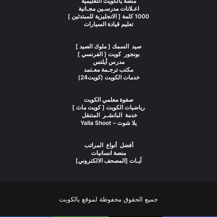
منصة يالكويت التعليمية
اعـلانات مدرسـين مجـانية
1000 كلمة [ الانجليزية للمبتدئين ]
تعليم قيادة السيارات
صيد السمك [ ملوك الصيد ]
بونجور كويت [ الفرنسي ]
مدرس أيلتس
مكتب ترجـمة معـتمد
خدمات الكويت (كويت24)
صفوة معلمي الكويت
رياضيات الكويت [ كويت ماث ]
خدمة البانشـر المتنقل
يلا شوت – Yalla Shoot
أفضل أنواع المراتب
منصة انسانيات
آيـات [المصحف الالكتروني]
جميع الحقوق محفوظة لموقع يالكويت