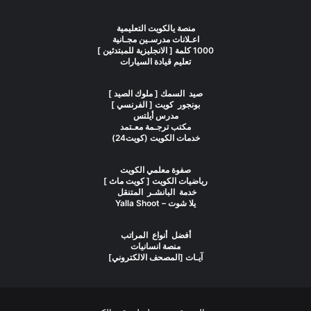
منصة يالكويت التعليمية
اعـلانات مدرسـين مجـانية
1000 كلمة [ الانجليزية للمبتدئين ]
تعليم قيادة السيارات
صيد السمك [ ملوك الصيد ]
بونجور كويت [ الفرنسي ]
مدرس أيلتس
مكتب ترجـمة معـتمد
خدمات الكويت (كويت24)
صفوة معلمي الكويت
رياضيات الكويت [ كويت ماث ]
خدمة البانشـر المتنقل
يلا شوت – Yalla Shoot
أفضل أنواع المراتب
منصة انسانيات
آيـات [المصحف الالكتروني]