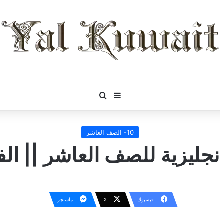
بحث عن
إضافة عمود جانبي
10- الصف العاشر
نجليزية للصف العاشر || ا
فيسبوك
‫X
ماسنجر