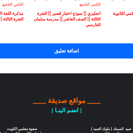
ي للثانوية
انجليزي || نموذج اختبار قصير || الفترة
مذكرة اللغة ال
الثالثة || الصف العاشر || مدرسة سلمان
الفترة الثالثة 
الفارسي
اضافة تعليق
____ مواقع صديقة ____
[ انضم الينـا ]
صيد السمك [ ملوك الصيد ]
صفوة معلمي الكويت