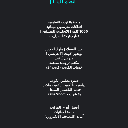
[ انضم الينـا ]
منصة يالكويت التعليمية
اعـلانات مدرسـين مجـانية
1000 كلمة [ الانجليزية للمبتدئين ]
تعليم قيادة السيارات
صيد السمك [ ملوك الصيد ]
بونجور كويت [ الفرنسي ]
مدرس أيلتس
مكتب ترجـمة معـتمد
خدمات الكويت (كويت24)
صفوة معلمي الكويت
رياضيات الكويت [ كويت ماث ]
خدمة البانشـر المتنقل
يلا شوت – Yalla Shoot
أفضل أنواع المراتب
منصة انسانيات
آيـات [المصحف الالكتروني]