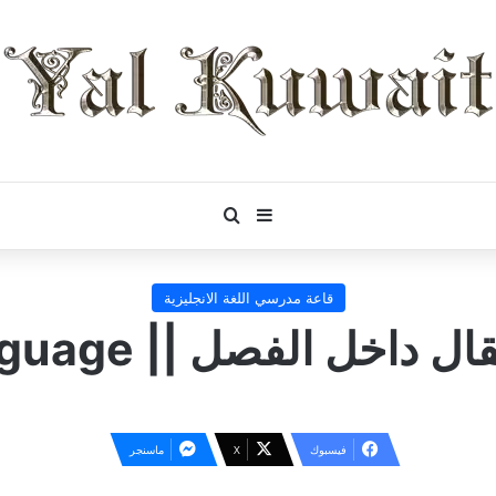
بحث عن
إضافة عمود جانبي
قاعة مدرسي اللغة الانجليزية
الفصل || Classroom Language
فيسبوك
‫X
ماسنجر