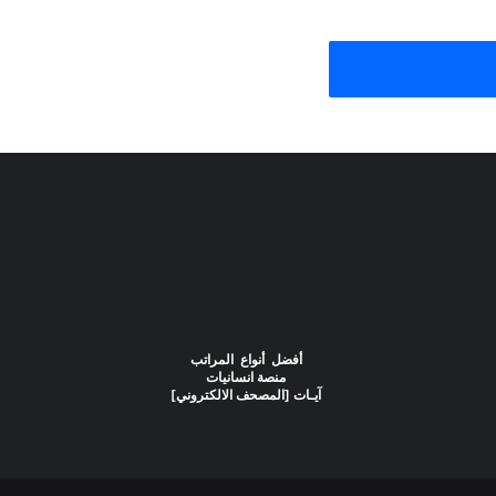
أفضل أنواع المراتب
منصة انسانيات
آيـات [المصحف الالكتروني]