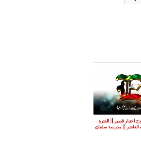
ج اختبار قصير || الفترة
صف العاشر || مدرسة سلمان