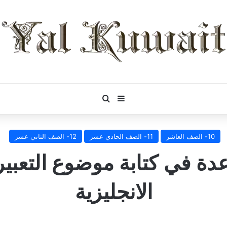
بحث عن
إضافة عمود جانبي
10- الصف العاشر
11- الصف الحادي عشر
12- الصف الثاني عشر
 في كتابة موضوع التعبير ا
الانجليزية