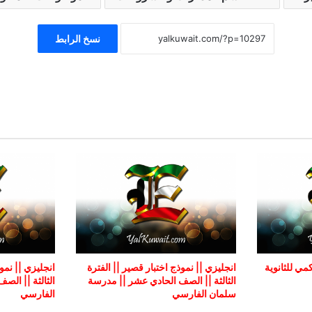
نسخ الرابط
ي للثانوية
انجليزي || نموذج اختبار قصير || الفترة
انجليزي || نموذ
الثالثة || الصف الحادي عشر || مدرسة
الثالثة || ال
سلمان الفارسي
الفارسي