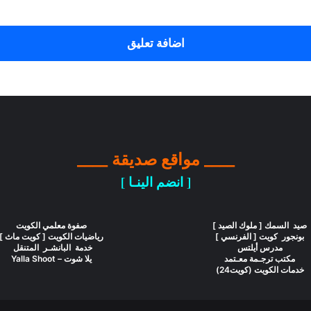
اضافة تعليق
____ مواقع صديقة ____
[ انضم الينـا ]
صيد السمك [ ملوك الصيد ]
صفوة معلمي الكويت
بونجور كويت [ الفرنسي ]
رياضيات الكويت [ كويت ماث ]
مدرس أيلتس
خدمة البانشـر المتنقل
مكتب ترجـمة معـتمد
يلا شوت – Yalla Shoot
خدمات الكويت (كويت24)