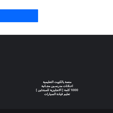
منصة يالكويت التعليمية
اعـلانات مدرسـين مجـانية
1000 كلمة [ الانجليزية للمبتدئين ]
تعليم قيادة السيارات