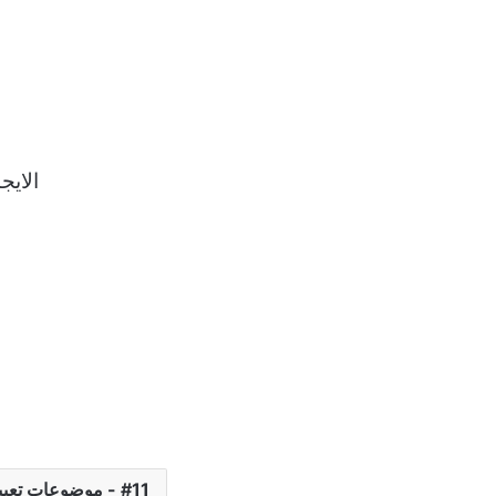
isadvantages
11 - موضوعات تعبير E