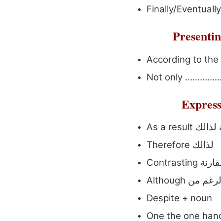
كنتيجة لذالك
Therefore لذالك
Contrast مقارنة
Altho بالرغم من