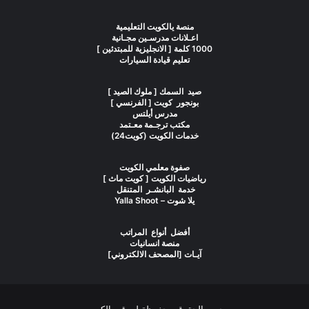
منصة يالكويت التعليمية
اعـلانات مدرسـين مجـانية
1000 كلمة [ الانجليزية للمبتدئين ]
تعليم قيادة السيارات
صيد السمك [ ملوك الصيد ]
بونجور كويت [ الفرنسي ]
مدرس أيلتس
مكتب ترجـمة معـتمد
خدمات الكويت (كويت24)
صفوة معلمي الكويت
رياضيات الكويت [ كويت ماث ]
خدمة البانشـر المتنقل
يلا شوت – Yalla Shoot
أفضل أنواع المراتب
منصة انسانيات
آيـات [المصحف الالكتروني]