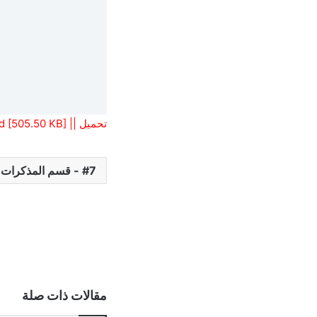
تحميل || Download [505.50 KB]
7 - قسم المذكرات و الشروحات
مقالات ذات صلة