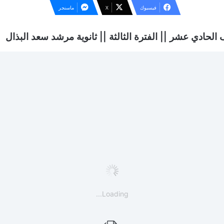
فيسبوك
‫X
ماسنجر
لحادي عشر || الفترة الثالثة || ثانوية مرشد سعد البذال
Loading...