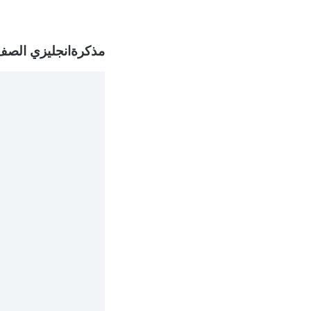
مذكرةانجليزي الصف ا