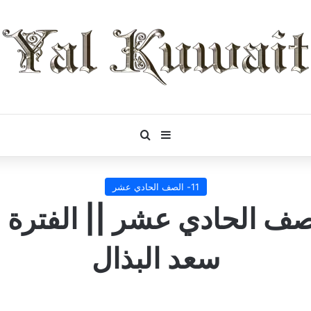
بحث عن
إضافة عمود جانبي
11- الصف الحادي عشر
 الحادي عشر || الفترة الث
سعد البذال