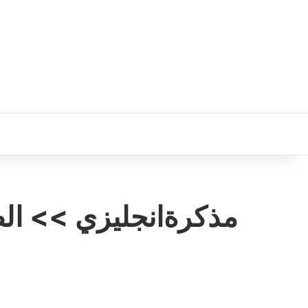
مذكرةانجليزي >> الصف