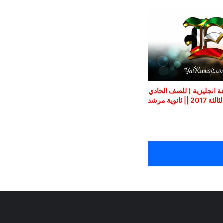
غة انجليزية ( للصف الحادي
عشر ) الفترة الثالثة 2017 || ثانوية مرشد