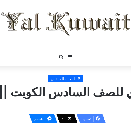
بحث عن
إضافة عمود جانبي
6- الصف السادس
 للصف السادس الكويت || 
فيسبوك
‫X
ماسنجر