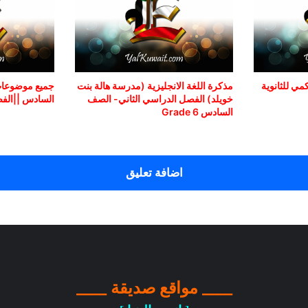
ي للثانوية
مذكرة اللغة الانجليزية (مدرسة هالة بنت
جميع موضوعات
خويلد) الفصل الدراسي الثاني- الصف
السادس ||الفص
السادس Grade 6
اضافة تعليق
____ مواقع صديقة ____