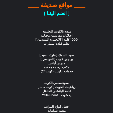
____ مواقع صديقة ____
[ انضم الينـا ]
منصة يالكويت التعليمية
اعـلانات مدرسـين مجـانية
1000 كلمة [ الانجليزية للمبتدئين ]
تعليم قيادة السيارات
صيد السمك [ ملوك الصيد ]
بونجور كويت [ الفرنسي ]
مدرس أيلتس
مكتب ترجـمة معـتمد
خدمات الكويت (كويت24)
صفوة معلمي الكويت
رياضيات الكويت [ كويت ماث ]
خدمة البانشـر المتنقل
يلا شوت – Yalla Shoot
أفضل أنواع المراتب
منصة انسانيات