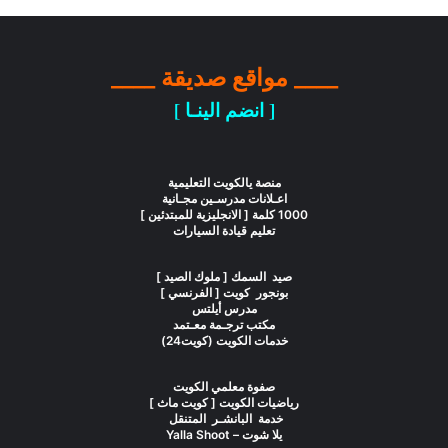
____ مواقع صديقة ____
[ انضم الينـا ]
منصة يالكويت التعليمية
اعـلانات مدرسـين مجـانية
1000 كلمة [ الانجليزية للمبتدئين ]
تعليم قيادة السيارات
صيد السمك [ ملوك الصيد ]
بونجور كويت [ الفرنسي ]
مدرس أيلتس
مكتب ترجـمة معـتمد
خدمات الكويت (كويت24)
صفوة معلمي الكويت
رياضيات الكويت [ كويت ماث ]
خدمة البانشـر المتنقل
يلا شوت – Yalla Shoot