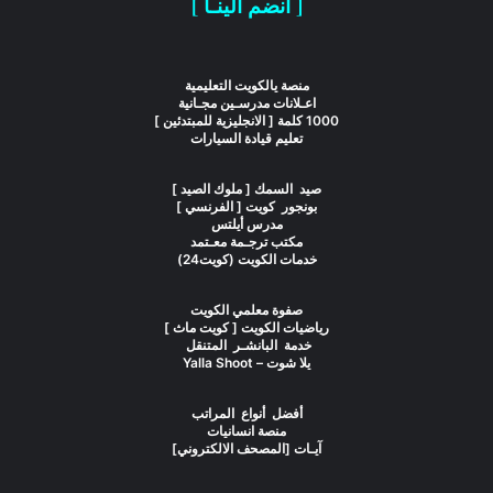
[ انضم الينـا ]
منصة يالكويت التعليمية
اعـلانات مدرسـين مجـانية
1000 كلمة [ الانجليزية للمبتدئين ]
تعليم قيادة السيارات
صيد السمك [ ملوك الصيد ]
بونجور كويت [ الفرنسي ]
مدرس أيلتس
مكتب ترجـمة معـتمد
خدمات الكويت (كويت24)
صفوة معلمي الكويت
رياضيات الكويت [ كويت ماث ]
خدمة البانشـر المتنقل
يلا شوت – Yalla Shoot
أفضل أنواع المراتب
منصة انسانيات
آيـات [المصحف الالكتروني]