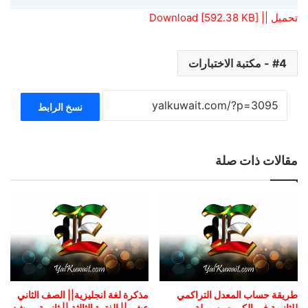
تحميل || Download [592.38 KB]
4 - مكتبة الاختبارات
نسخ الرابط
مقالات ذات صلة
طريقة حساب المعدل التراكمي
مذكرة لغة انجليزية|| الصف الثاني
للثانوية في الكويت بسهولة
عشر || الفترة الثالثة || ثانوية مرشد