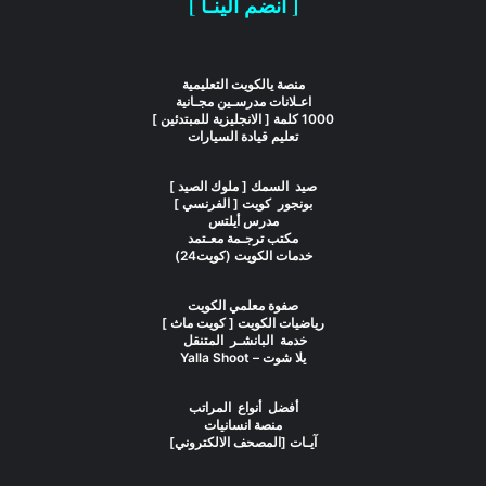
[ انضم الينـا ]
منصة يالكويت التعليمية
اعـلانات مدرسـين مجـانية
1000 كلمة [ الانجليزية للمبتدئين ]
تعليم قيادة السيارات
صيد السمك [ ملوك الصيد ]
بونجور كويت [ الفرنسي ]
مدرس أيلتس
مكتب ترجـمة معـتمد
خدمات الكويت (كويت24)
صفوة معلمي الكويت
رياضيات الكويت [ كويت ماث ]
خدمة البانشـر المتنقل
يلا شوت – Yalla Shoot
أفضل أنواع المراتب
منصة انسانيات
آيـات [المصحف الالكتروني]