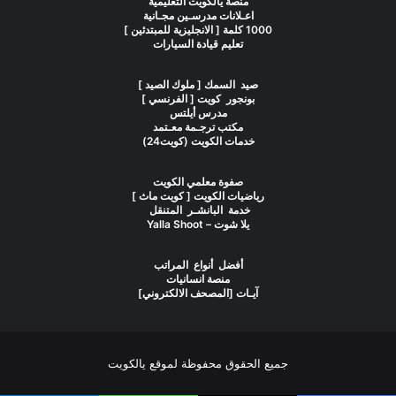
منصة يالكويت التعليمية
اعـلانات مدرسـين مجـانية
1000 كلمة [ الانجليزية للمبتدئين ]
تعليم قيادة السيارات
صيد السمك [ ملوك الصيد ]
بونجور كويت [ الفرنسي ]
مدرس أيلتس
مكتب ترجـمة معـتمد
خدمات الكويت (كويت24)
صفوة معلمي الكويت
رياضيات الكويت [ كويت ماث ]
خدمة البانشـر المتنقل
يلا شوت – Yalla Shoot
أفضل أنواع المراتب
منصة انسانيات
آيـات [المصحف الالكتروني]
جميع الحقوق محفوظة لموقع يالكويت