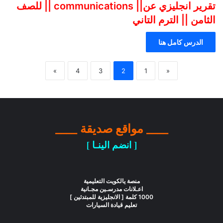
تقرير انجليزي عن|| communications || للصف
الثامن || الترم التاني
الدرس كامل هنا
»
4
3
2
1
«
____ مواقع صديقة ____
[ انضم الينـا ]
منصة يالكويت التعليمية
اعـلانات مدرسـين مجـانية
1000 كلمة [ الانجليزية للمبتدئين ]
تعليم قيادة السيارات