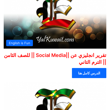
English is Fun
تقرير انجليزي عن ||Social Media || للصف الثامن
|| الترم التاني
الدرس كامل هنا