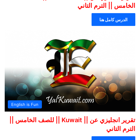
الخامس || الترم التاني
الدرس كامل هنا
English is Fun
تقرير انجليزي عن || Kuwait || للصف الخامس ||
الترم التاني