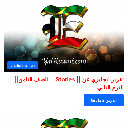
English is Fun
تقرير انجليزي عن || Stories || للصف الثامن||
الترم التاني
الدرس كامل هنا