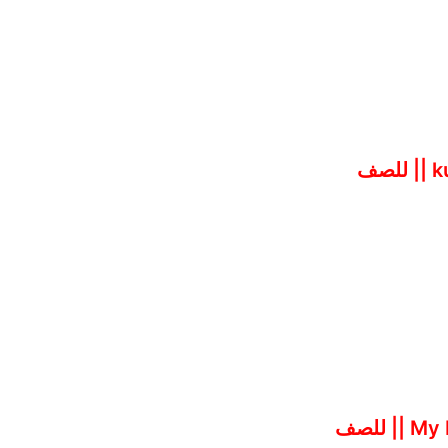
تقرير انجليزي عن kuwait || للصف
تقرير انجليزي My birthday || للصف