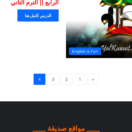
الرابع || الترم التاني
الدرس كامل هنا
English is Fun
4
3
2
1
«
____ مواقع صديقة ____