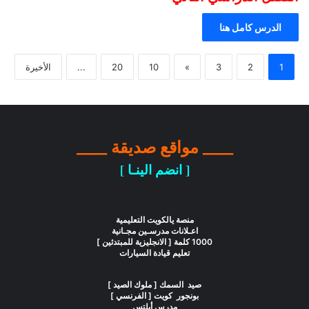
الدرس كامل هنا
1
2
3
»
10
20
...
الأخيرة
____ مواقع صديقة ____
[ انضم الينـا ]
منصة يالكويت التعليمية
اعـلانات مدرسـين مجـانية
1000 كلمة [ الانجليزية للمبتدئين ]
تعليم قيادة السيارات
صيد السمك [ ملوك الصيد ]
بونجور كويت [ الفرنسي ]
مدرس أيلتس