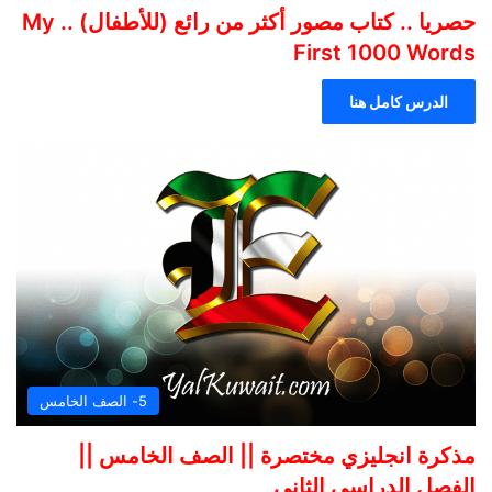
حصريا .. كتاب مصور أكثر من رائع (للأطفال) .. My
First 1000 Words
الدرس كامل هنا
5- الصف الخامس
مذكرة انجليزي مختصرة || الصف الخامس ||
الفصل الدراسي الثاني