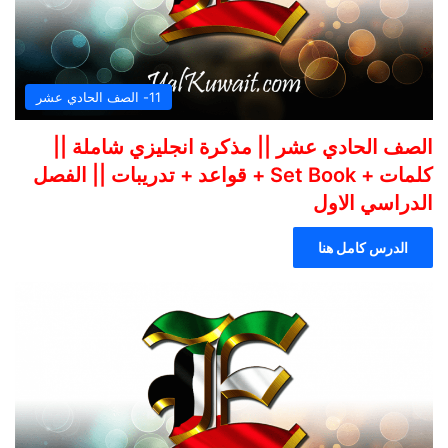
11- الصف الحادي عشر
الصف الحادي عشر || مذكرة انجليزي شاملة ||
كلمات + Set Book + قواعد + تدريبات || الفصل
الدراسي الاول
الدرس كامل هنا