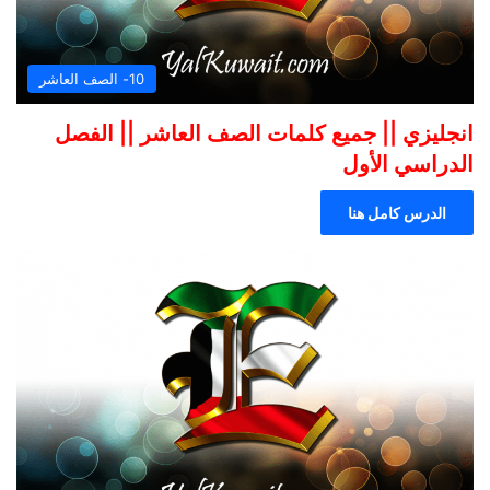
10- الصف العاشر
انجليزي || جميع كلمات الصف العاشر || الفصل
الدراسي الأول
الدرس كامل هنا