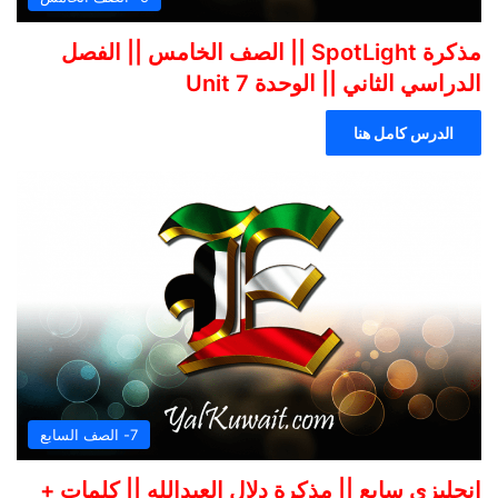
مذكرة SpotLight || الصف الخامس || الفصل
الدراسي الثاني || الوحدة 7 Unit
الدرس كامل هنا
7- الصف السابع
انجليزي سابع || مذكرة دلال العبدالله || كلمات +