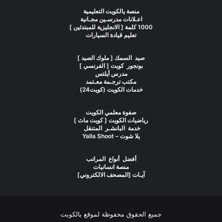
منصة يالكويت التعليمية
اعـلانات مدرسـين مجـانية
1000 كلمة [ الانجليزية للمبتدئين ]
تعليم قيادة السيارات
صيد السمك [ ملوك الصيد ]
بونجور كويت [ الفرنسي ]
مدرس أيلتس
مكتب ترجـمة معـتمد
خدمات الكويت (كويت24)
صفوة معلمي الكويت
رياضيات الكويت [ كويت ماث ]
خدمة البانشـر المتنقل
يلا شوت – Yalla Shoot
أفضل أنواع المراتب
منصة انسانيات
آيـات [المصحف الالكتروني]
جميع الحقوق محفوظة لموقع يالكويت