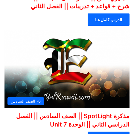
شرح + قواعد + تدريبات || الفصل الثاني
الدرس كامل هنا
6- الصف السادس
مذكرة SpotLight || الصف السادس || الفصل
الدراسي الثاني || الوحدة 7 Unit