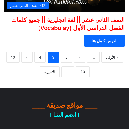
12- الصف الثاني عشر
الصف الثاني عشر || لغة انجليزية || جميع كلمات
الفصل الدراسي الأول (Vocabulay)
الدرس كامل هنا
« الأولى
...
«
2
3
4
»
10
20
...
الأخيرة
____ مواقع صديقة ____
[ انضم الينـا ]