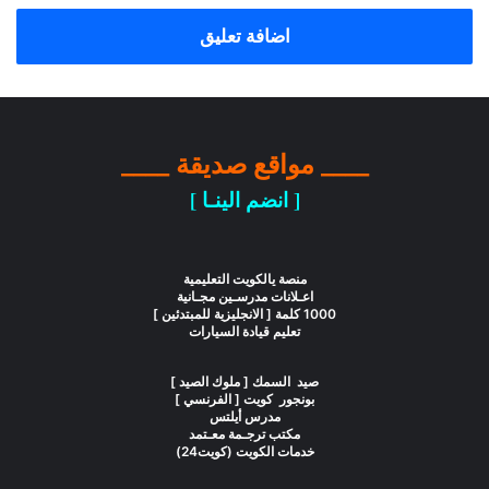
اضافة تعليق
____ مواقع صديقة ____
[ انضم الينـا ]
منصة يالكويت التعليمية
اعـلانات مدرسـين مجـانية
1000 كلمة [ الانجليزية للمبتدئين ]
تعليم قيادة السيارات
صيد السمك [ ملوك الصيد ]
بونجور كويت [ الفرنسي ]
مدرس أيلتس
مكتب ترجـمة معـتمد
خدمات الكويت (كويت24)