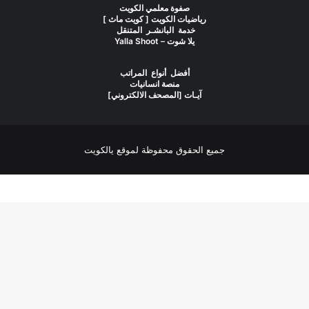
صفوة معلمي الكويت
رياضيات الكويت [ كويت ماث ]
خدمة البانشـر المتنقل
يلا شوت – Yalla Shoot
أفضل أنواع المراتب
منصة انسانيات
آيـات [المصحف الالكتروني]
جميع الحقوق محفوظة لموقع يالكويت