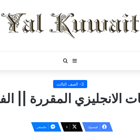
بحث عن
إضافة عمود جانبي
3- الصف الثالث
ت الانجليزي المقررة || ال
فيسبوك
‫X
ماسنجر