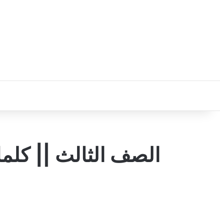
الصف الثالث || كلما