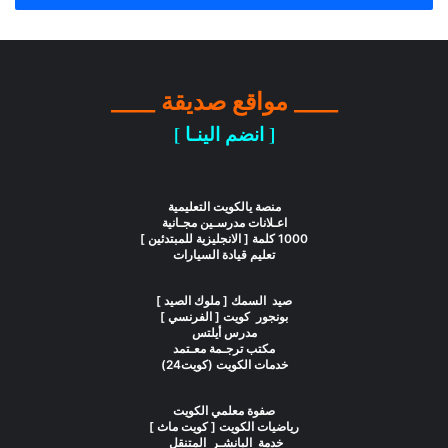
____ مواقع صديقة ____
[ انضم الينـا ]
منصة يالكويت التعليمية
اعـلانات مدرسـين مجـانية
1000 كلمة [ الانجليزية للمبتدئين ]
تعليم قيادة السيارات
صيد السمك [ ملوك الصيد ]
بونجور كويت [ الفرنسي ]
مدرس أيلتس
مكتب ترجـمة معـتمد
خدمات الكويت (كويت24)
صفوة معلمي الكويت
رياضيات الكويت [ كويت ماث ]
خدمة البانشـر المتنقل