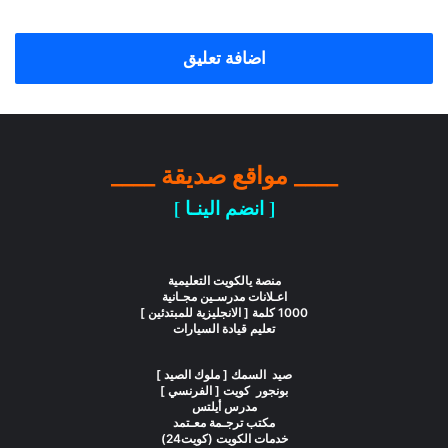
اضافة تعليق
____ مواقع صديقة ____
[ انضم الينـا ]
منصة يالكويت التعليمية
اعـلانات مدرسـين مجـانية
1000 كلمة [ الانجليزية للمبتدئين ]
تعليم قيادة السيارات
صيد السمك [ ملوك الصيد ]
بونجور كويت [ الفرنسي ]
مدرس أيلتس
مكتب ترجـمة معـتمد
خدمات الكويت (كويت24)