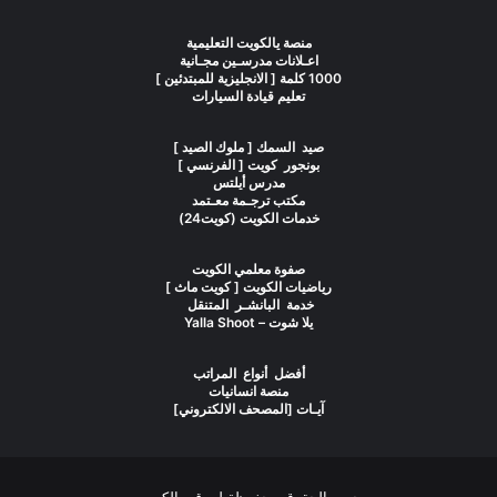
منصة يالكويت التعليمية
اعـلانات مدرسـين مجـانية
1000 كلمة [ الانجليزية للمبتدئين ]
تعليم قيادة السيارات
صيد السمك [ ملوك الصيد ]
بونجور كويت [ الفرنسي ]
مدرس أيلتس
مكتب ترجـمة معـتمد
خدمات الكويت (كويت24)
صفوة معلمي الكويت
رياضيات الكويت [ كويت ماث ]
خدمة البانشـر المتنقل
يلا شوت – Yalla Shoot
أفضل أنواع المراتب
منصة انسانيات
آيـات [المصحف الالكتروني]