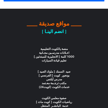
____ مواقع صديقة ____
[ انضم الينـا ]
منصة يالكويت التعليمية
اعـلانات مدرسـين مجـانية
1000 كلمة [ الانجليزية للمبتدئين ]
تعليم قيادة السيارات
صيد السمك [ ملوك الصيد ]
بونجور كويت [ الفرنسي ]
مدرس أيلتس
مكتب ترجـمة معـتمد
خدمات الكويت (كويت24)
صفوة معلمي الكويت
رياضيات الكويت [ كويت ماث ]
خدمة البانشـر المتنقل