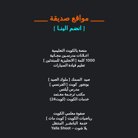
____ مواقع صديقة ____
[ انضم الينـا ]
منصة يالكويت التعليمية
اعـلانات مدرسـين مجـانية
1000 كلمة [ الانجليزية للمبتدئين ]
تعليم قيادة السيارات
صيد السمك [ ملوك الصيد ]
بونجور كويت [ الفرنسي ]
مدرس أيلتس
مكتب ترجـمة معـتمد
خدمات الكويت (كويت24)
صفوة معلمي الكويت
رياضيات الكويت [ كويت ماث ]
خدمة البانشـر المتنقل
يلا شوت – Yalla Shoot