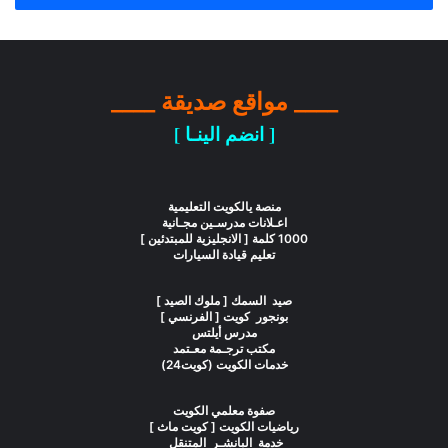
____ مواقع صديقة ____
[ انضم الينـا ]
منصة يالكويت التعليمية
اعـلانات مدرسـين مجـانية
1000 كلمة [ الانجليزية للمبتدئين ]
تعليم قيادة السيارات
صيد السمك [ ملوك الصيد ]
بونجور كويت [ الفرنسي ]
مدرس أيلتس
مكتب ترجـمة معـتمد
خدمات الكويت (كويت24)
صفوة معلمي الكويت
رياضيات الكويت [ كويت ماث ]
خدمة البانشـر المتنقل